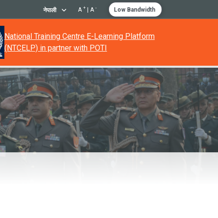
+
-
A
|
A
Low Bandwidth
नेपाली
National Training Centre E-Learning Platform
(NTCELP) in partner with POTI