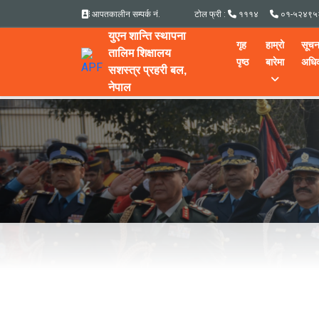
आपतकालीन सम्पर्क नं.
टोल फ्री :
१११४
०१-५२४९५
युएन शान्ति स्थापना
गृह
हाम्रो
सूचन
तालिम शिक्षालय
पृष्ठ
बारेमा
अधिक
सशस्त्र प्रहरी बल,
नेपाल